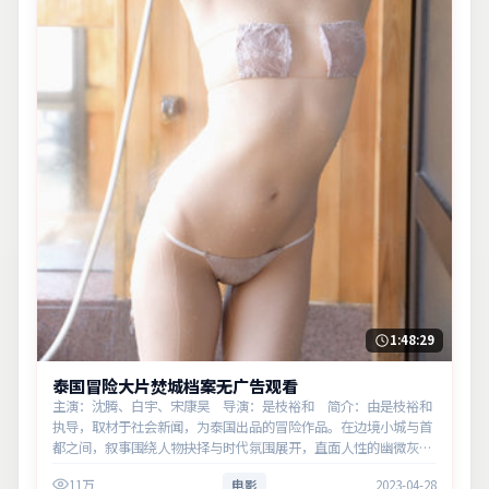
1:48:29
泰国冒险大片焚城档案无广告观看
主演：沈腾、白宇、宋康昊 导演：是枝裕和 简介：由是枝裕和
执导，取材于社会新闻，为泰国出品的冒险作品。在边境小城与首
都之间，叙事围绕人物抉择与时代氛围展开，直面人性的幽微灰
域。主演以细腻表演撑起情感层次，兼顾观赏性与现实意义。
11万
电影
2023-04-28