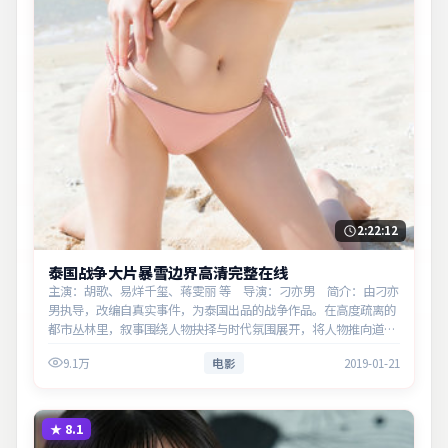
2:22:12
泰国战争大片暴雪边界高清完整在线
主演：胡歌、易烊千玺、蒋雯丽 等 导演：刁亦男 简介：由刁亦
男执导，改编自真实事件，为泰国出品的战争作品。在高度疏离的
都市丛林里，叙事围绕人物抉择与时代氛围展开，将人物推向道德
与法律的边界。主演以细腻表演撑起情感层次，兼顾观赏性与现实
9.1万
电影
2019-01-21
意义。
★
8.1