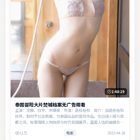
1:48:29
泰国冒险大片焚城档案无广告观看
主演：沈腾、白宇、宋康昊 导演：是枝裕和 简介：由是枝裕和
执导，取材于社会新闻，为泰国出品的冒险作品。在边境小城与首
都之间，叙事围绕人物抉择与时代氛围展开，直面人性的幽微灰
域。主演以细腻表演撑起情感层次，兼顾观赏性与现实意义。
11万
电影
2023-04-28