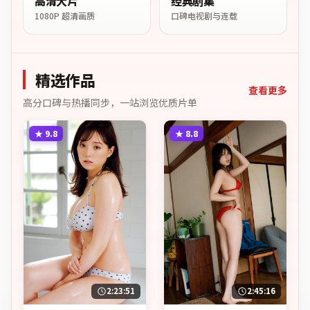
高清大片
经典剧集
1080P 超清画质
口碑电视剧与连载
精选作品
查看更多
高分口碑与热播同步，一站浏览优质片单
★
9.8
★
8.8
2:23:51
2:45:16