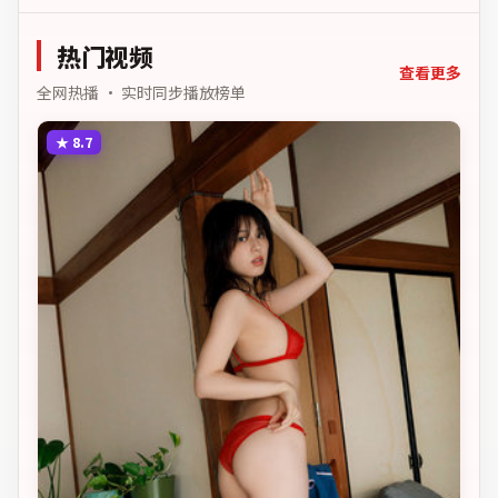
剥开谎言与真相。主演以细
腻表演撑起情感层次，兼顾
热门视频
观赏性与现实意义。
查看更多
全网热播 · 实时同步播放榜单
★
8.7