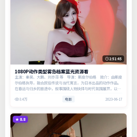
2:51:45
1080P动作类型雾岛档案蓝光资源看
主演：秦昊、大鹏、刘亦菲 等 导演：斯皮尔伯格 简介：由斯皮
尔伯格执导，融合民俗传说与当代寓言，为日本出品的动作作品。
在春运与归乡的旅途中，叙事围绕人物抉择与时代氛围展开，以克
制镜头呈现群像张力。主演以细腻表演撑起情感层次，兼顾观赏性
3.4万
电影
2023-06-17
与现实意义。
★
8.8