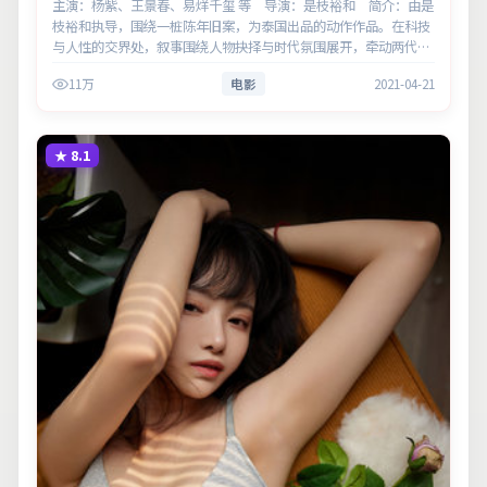
主演：杨紫、王景春、易烊千玺 等 导演：是枝裕和 简介：由是
枝裕和执导，围绕一桩陈年旧案，为泰国出品的动作作品。在科技
与人性的交界处，叙事围绕人物抉择与时代氛围展开，牵动两代人
的心结与和解。主演以细腻表演撑起情感层次，兼顾观赏性与现实
11万
电影
2021-04-21
意义。
★
8.1