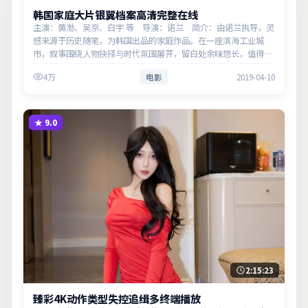
韩国家庭大片银翼档案高清完整在线
主演：黄渤、吴京、白宇 等 导演：诺兰 简介：由诺兰执导，灵
感来源于历史随笔，为韩国出品的家庭作品。在一座滨海工业城
市，叙事围绕人物抉择与时代氛围展开，留白处余味悠长，值得细
品。主演以细腻表演撑起情感层次，兼顾观赏性与现实意义。
4万
电影
2019-04-10
★
9.0
2:15:23
臻彩4K动作类型失控追缉多终端播放