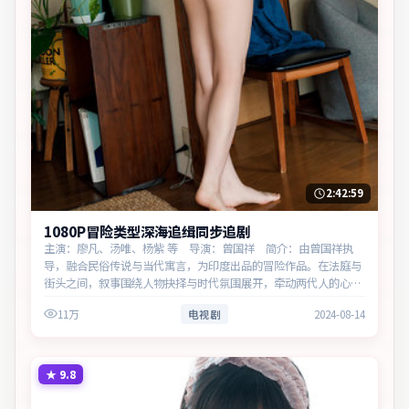
2:42:59
1080P冒险类型深海追缉同步追剧
主演：廖凡、汤唯、杨紫 等 导演：曾国祥 简介：由曾国祥执
导，融合民俗传说与当代寓言，为印度出品的冒险作品。在法庭与
街头之间，叙事围绕人物抉择与时代氛围展开，牵动两代人的心结
与和解。主演以细腻表演撑起情感层次，兼顾观赏性与现实意义。
11万
电视剧
2024-08-14
★
9.8