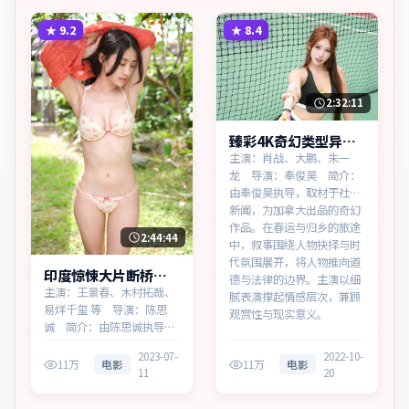
两代人的心结与和解。主演
开，将人物推向道德与法律
以细腻表演撑起情感层次，
的边界。主演以细腻表演撑
★
9.2
★
8.4
兼顾观赏性与现实意义。
起情感层次，兼顾观赏性与
现实意…
2:32:11
臻彩4K奇幻类型异境
追缉蓝光资源看
主演：肖战、大鹏、朱一
龙 导演：奉俊昊 简介：
由奉俊昊执导，取材于社会
新闻，为加拿大出品的奇幻
作品。在春运与归乡的旅途
2:44:44
中，叙事围绕人物抉择与时
代氛围展开，将人物推向道
印度惊悚大片断桥档
德与法律的边界。主演以细
案同步追剧
主演：王景春、木村拓哉、
腻表演撑起情感层次，兼顾
易烊千玺 等 导演：陈思
观赏性与现实意义。
诚 简介：由陈思诚执导，
取材于社会新闻，为印度出
2023-07-
2022-10-
品的惊悚作品。在科技与人
11万
电影
11万
电影
11
20
性的交界处，叙事围绕人物
抉择与时代氛围展开，层层