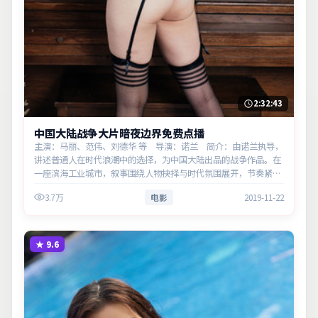
2:32:43
中国大陆战争大片暗夜边界免费点播
主演：马丽、范伟、刘德华 等 导演：诺兰 简介：由诺兰执导，
讲述普通人在时代浪潮中的选择，为中国大陆出品的战争作品。在
一座滨海工业城市，叙事围绕人物抉择与时代氛围展开，节奏紧
凑，反转不断。主演以细腻表演撑起情感层次，兼顾观赏性与现实
3.7万
电影
2019-11-22
意义。
★
9.6