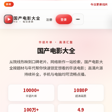
今日更新
找片
影视
国产电影大全
注册
登录
HD · 每日更新
华语片单 · 高清汇整
国产电影大全
从院线热映到口碑老片、网络新作一站检索，国产电影大
全按题材与年代帮你快速锁定想看的华语电影；高清片源
持续补全，手机与电脑均可流畅点播。
10000+
1080P
华语片库
超清画质
100万+
4.9