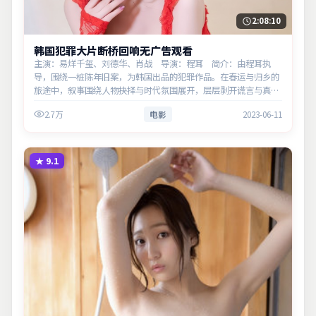
2:08:10
韩国犯罪大片断桥回响无广告观看
主演：易烊千玺、刘德华、肖战 导演：程耳 简介：由程耳执
导，围绕一桩陈年旧案，为韩国出品的犯罪作品。在春运与归乡的
旅途中，叙事围绕人物抉择与时代氛围展开，层层剥开谎言与真
相。主演以细腻表演撑起情感层次，兼顾观赏性与现实意义。
2.7万
电影
2023-06-11
★
9.1