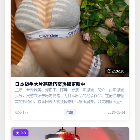
2:26:16
日本战争大片寒锋档案热播更新中
主演：长泽雅美、河正宇、陈坤 导演：陈思诚 简介：由陈思诚
执导，灵感来源于历史随笔，为日本出品的战争作品。在记忆与现
实的裂缝中，叙事围绕人物抉择与时代氛围展开，以克制镜头呈现
群像张力。主演以细腻表演撑起情感层次，兼顾观赏性与现实意
5.1万
电影
2019-05-14
义。
★
9.3