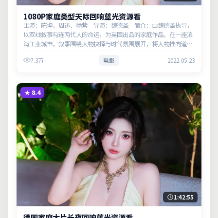
1080P家庭类型天际回响蓝光资源看
主演：陈坤、周迅、杨紫 导演：魏德圣 简介：由魏德圣执导，
以双线叙事勾连两代人的命运，为英国出品的家庭作品。在一座滨
海工业城市，叙事围绕人物抉择与时代氛围展开，将人物推向道德
与法律的边界。主演以细腻表演撑起情感层次，兼顾观赏性与现实
7.3万
电影
2022-05-23
意义…
★
8.4
1:42:55
德国家庭大片长夜回响蓝光资源看