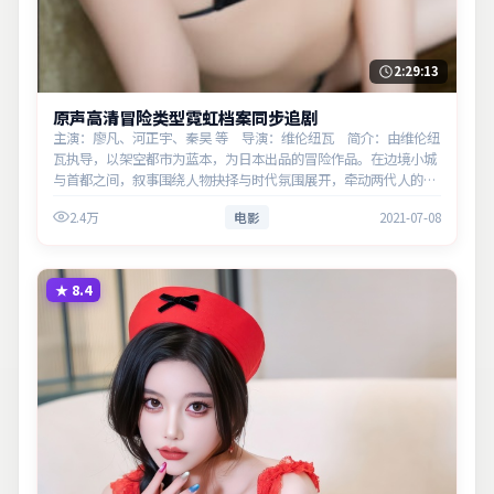
2:29:13
原声高清冒险类型霓虹档案同步追剧
主演：廖凡、河正宇、秦昊 等 导演：维伦纽瓦 简介：由维伦纽
瓦执导，以架空都市为蓝本，为日本出品的冒险作品。在边境小城
与首都之间，叙事围绕人物抉择与时代氛围展开，牵动两代人的心
结与和解。主演以细腻表演撑起情感层次，兼顾观赏性与现实意
2.4万
电影
2021-07-08
义。
★
8.4