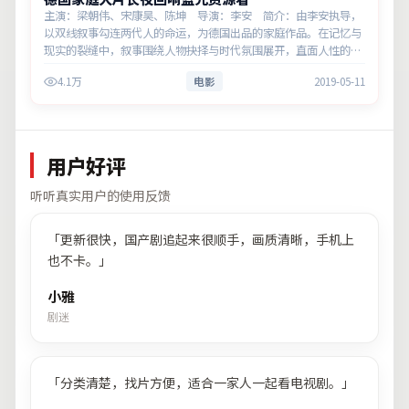
主演：梁朝伟、宋康昊、陈坤 导演：李安 简介：由李安执导，
以双线叙事勾连两代人的命运，为德国出品的家庭作品。在记忆与
现实的裂缝中，叙事围绕人物抉择与时代氛围展开，直面人性的幽
微灰域。主演以细腻表演撑起情感层次，兼顾观赏性与现实意义。
4.1万
电影
2019-05-11
用户好评
听听真实用户的使用反馈
「
更新很快，国产剧追起来很顺手，画质清晰，手机上
也不卡。
」
小雅
剧迷
「
分类清楚，找片方便，适合一家人一起看电视剧。
」