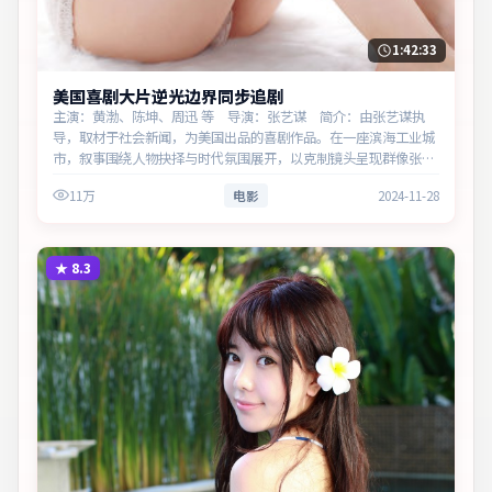
1:42:33
美国喜剧大片逆光边界同步追剧
主演：黄渤、陈坤、周迅 等 导演：张艺谋 简介：由张艺谋执
导，取材于社会新闻，为美国出品的喜剧作品。在一座滨海工业城
市，叙事围绕人物抉择与时代氛围展开，以克制镜头呈现群像张
力。主演以细腻表演撑起情感层次，兼顾观赏性与现实意义。
11万
电影
2024-11-28
★
8.3