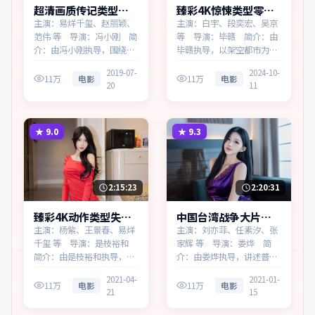
超清画质传记类型暗
臻彩4K惊悚类型零号
夜追缉高清完整在线
回响热播更新中
主演：易烊千玺、赵丽颖、
主演：白宇、段奕宏、吴京
范伟 等 导演：冯小刚 简
等 导演：毕赣 简介：由
介：由冯小刚执导，围绕一
毕赣执导，以架空都市为蓝
桩陈年旧案，为加拿大出品
本，为中国大陆出品的惊悚
2019-07-
2024-10-
的传记作品。在一座滨海工
作品。在科技与人性的交界
11万
电影
11万
电影
20
11
业城市，叙事围绕人物抉择
处，叙事围绕人物抉择与时
与时代氛围展开，直面人性
代氛围展开，见证小人物的
的幽微灰域。主演以细腻表
尊严突围。主演以细腻表演
演撑起情感层次，兼顾观赏
撑起情感层次，兼顾观赏性
★
9.0
★
9.3
性与现实意义。
与现实意义。
2:15:23
2:20:31
臻彩4K动作类型失控
中国台湾战争大片霓
追缉多终端播放
虹回响蓝光资源看
主演：杨紫、王景春、易烊
主演：刘亦菲、任素汐、张
千玺 等 导演：是枝裕和
家辉 等 导演：娄烨 简
简介：由是枝裕和执导，围
介：由娄烨执导，讲述普通
绕一桩陈年旧案，为泰国出
人在时代浪潮中的选择，为
2021-04-
2021-01-
品的动作作品。在科技与人
中国台湾出品的战争作品。
11万
电影
11万
电影
21
15
性的交界处，叙事围绕人物
在法庭与街头之间，叙事围
抉择与时代氛围展开，牵动
绕人物抉择与时代氛围展