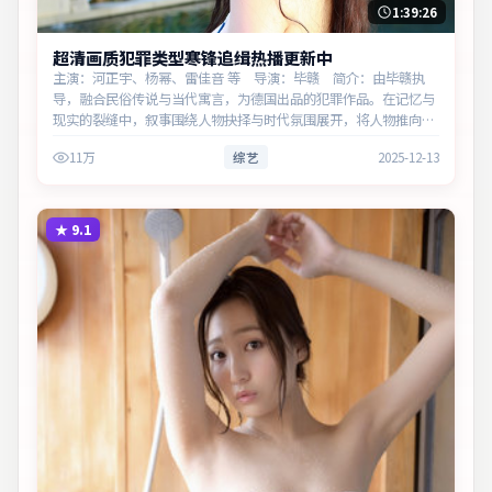
1:39:26
超清画质犯罪类型寒锋追缉热播更新中
主演：河正宇、杨幂、雷佳音 等 导演：毕赣 简介：由毕赣执
导，融合民俗传说与当代寓言，为德国出品的犯罪作品。在记忆与
现实的裂缝中，叙事围绕人物抉择与时代氛围展开，将人物推向道
德与法律的边界。主演以细腻表演撑起情感层次，兼顾观赏性与现
11万
综艺
2025-12-13
实意义。
★
9.1