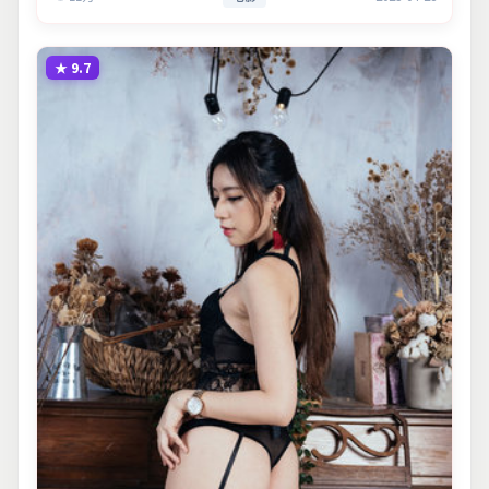
★
9.7