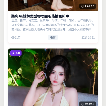
2:45:16
臻彩4K惊悚类型零号回响热播更新中
主演：白宇、段奕宏、吴京 等 导演：毕赣 简介：由毕赣执导，
以架空都市为蓝本，为中国大陆出品的惊悚作品。在科技与人性的
交界处，叙事围绕人物抉择与时代氛围展开，见证小人物的尊严突
围。主演以细腻表演撑起情感层次，兼顾观赏性与现实意义。
11万
电影
2024-10-11
★
8.8
2:43:40