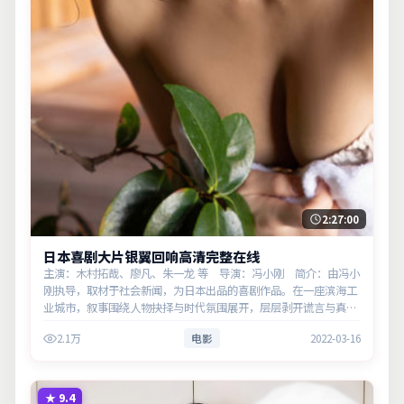
2:27:00
日本喜剧大片银翼回响高清完整在线
主演：木村拓哉、廖凡、朱一龙 等 导演：冯小刚 简介：由冯小
刚执导，取材于社会新闻，为日本出品的喜剧作品。在一座滨海工
业城市，叙事围绕人物抉择与时代氛围展开，层层剥开谎言与真
相。主演以细腻表演撑起情感层次，兼顾观赏性与现实意义。
2.1万
电影
2022-03-16
★
9.4