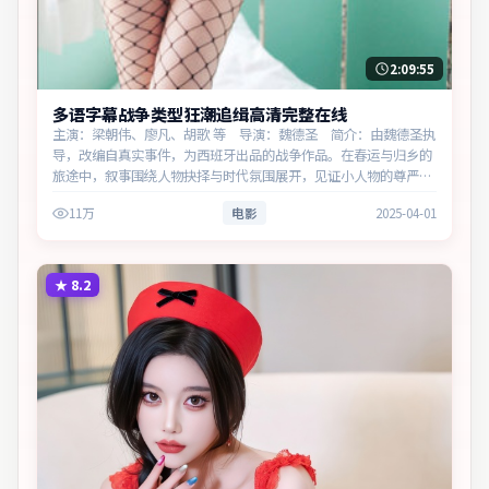
2:09:55
多语字幕战争类型狂潮追缉高清完整在线
主演：梁朝伟、廖凡、胡歌 等 导演：魏德圣 简介：由魏德圣执
导，改编自真实事件，为西班牙出品的战争作品。在春运与归乡的
旅途中，叙事围绕人物抉择与时代氛围展开，见证小人物的尊严突
围。主演以细腻表演撑起情感层次，兼顾观赏性与现实意义。
11万
电影
2025-04-01
★
8.2