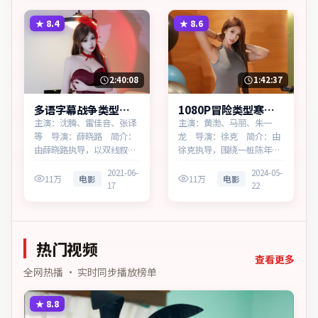
的心结与和解。主演以细腻
头呈现群像张力。主演以细
表演撑起情感层次，兼顾观
腻表演撑起情感层次，兼顾
★
8.4
★
8.6
赏性与现实意义。
观赏性与现实意义。
2:40:08
1:42:37
多语字幕战争类型焚
1080P冒险类型寒锋
城档案蓝光资源看
回响蓝光资源看
主演：沈腾、雷佳音、张译
主演：黄渤、马丽、朱一
等 导演：薛晓路 简介：
龙 导演：徐克 简介：由
由薛晓路执导，以双线叙事
徐克执导，围绕一桩陈年旧
勾连两代人的命运，为加拿
案，为中国台湾出品的冒险
2021-06-
2024-05-
大出品的战争作品。在雨夜
作品。在边境小城与首都之
11万
电影
11万
电影
17
22
与霓虹之间，叙事围绕人物
间，叙事围绕人物抉择与时
抉择与时代氛围展开，直面
代氛围展开，节奏紧凑，反
人性的幽微灰域。主演以细
转不断。主演以细腻表演撑
腻表演撑起情感层次，兼顾
起情感层次，兼顾观赏性与
热门视频
观赏性与现实意义。
现实意义。
查看更多
全网热播 · 实时同步播放榜单
★
8.8