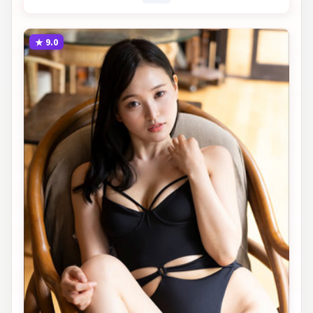
★
9.0