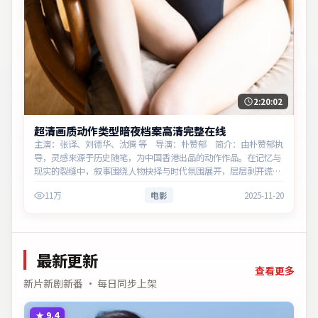
2:20:02
超清画质动作类型暗夜档案高清完整在线
主演：张译、刘德华、沈腾 等 导演：朴赞郁 简介：由朴赞郁执
导，灵感来源于历史随笔，为中国香港出品的动作作品。在记忆与
现实的裂缝中，叙事围绕人物抉择与时代氛围展开，层层剥开谎言
与真相。主演以细腻表演撑起情感层次，兼顾观赏性与现实意义。
11万
电影
2025-11-20
最新更新
查看更多
新片新剧新番 · 每日同步上架
★
9.4