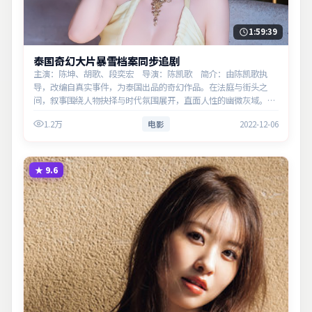
1:59:39
泰国奇幻大片暴雪档案同步追剧
主演：陈坤、胡歌、段奕宏 导演：陈凯歌 简介：由陈凯歌执
导，改编自真实事件，为泰国出品的奇幻作品。在法庭与街头之
间，叙事围绕人物抉择与时代氛围展开，直面人性的幽微灰域。主
演以细腻表演撑起情感层次，兼顾观赏性与现实意义。
1.2万
电影
2022-12-06
★
9.6