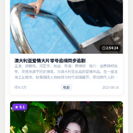
2:54:24
澳大利亚爱情大片零号追缉同步追剧
主演：梁朝伟、河正宇、肖战 导演：贾樟柯 简介：由贾樟柯执
导，灵感来源于历史随笔，为澳大利亚出品的爱情作品。在一座滨
海工业城市，叙事围绕人物抉择与时代氛围展开，牵动两代人的心
结与和解。主演以细腻表演撑起情感层次，兼顾观赏性与现实意
6.5万
电影
2023-08-16
义。
★
9.1