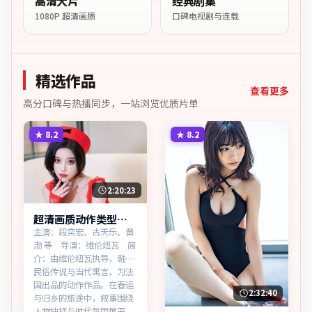
高清大片
经典剧集
1080P 超清画质
口碑电视剧与连载
精选作品
查看更多
高分口碑与热播同步，一站浏览优质片单
★
8.2
★
8.2
2:20:23
超清画质动作类型逆
光追缉无广告观看
主演：段奕宏、古天乐、黄
渤 等 导演：维伦纽瓦 简
介：由维伦纽瓦执导，融合
民俗传说与当代寓言，为法
国出品的动作作品。在春运
2:32:40
与归乡的旅途中，叙事围绕
人物抉择与时代氛围展开，