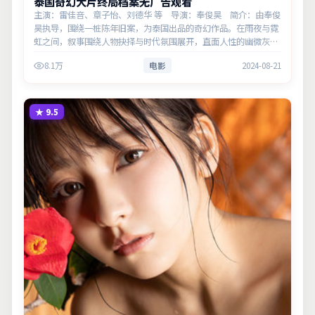
泰国奇幻大片终局档案无广告观看
主演：雷佳音、章子怡、刘德华 等 导演：奉俊昊 简介：由奉俊
昊执导，围绕一桩陈年旧案，为泰国出品的奇幻作品。在雨夜与霓
虹之间，叙事围绕人物抉择与时代氛围展开，直面人性的幽微灰
域。主演以细腻表演撑起情感层次，兼顾观赏性与现实意义。
8.1万
电影
2024-08-21
★
9.5