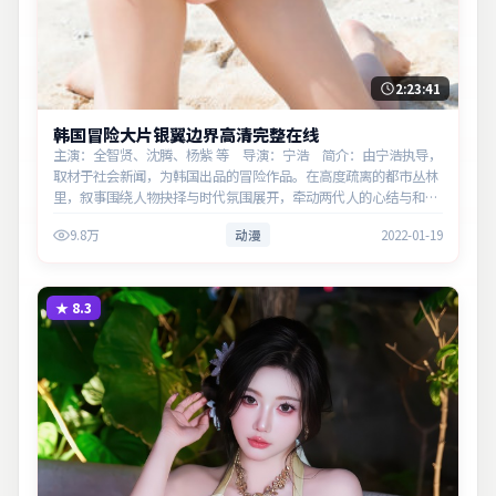
2:23:41
韩国冒险大片银翼边界高清完整在线
主演：全智贤、沈腾、杨紫 等 导演：宁浩 简介：由宁浩执导，
取材于社会新闻，为韩国出品的冒险作品。在高度疏离的都市丛林
里，叙事围绕人物抉择与时代氛围展开，牵动两代人的心结与和
解。主演以细腻表演撑起情感层次，兼顾观赏性与现实意义。
9.8万
动漫
2022-01-19
★
8.3