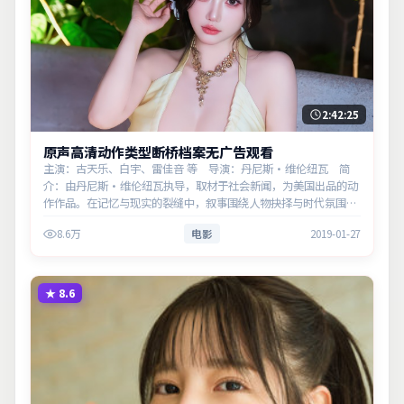
2:42:25
原声高清动作类型断桥档案无广告观看
主演：古天乐、白宇、雷佳音 等 导演：丹尼斯·维伦纽瓦 简
介：由丹尼斯·维伦纽瓦执导，取材于社会新闻，为美国出品的动
作作品。在记忆与现实的裂缝中，叙事围绕人物抉择与时代氛围展
开，留白处余味悠长，值得细品。主演以细腻表演撑起情感层次，
8.6万
电影
2019-01-27
兼顾观赏性与现实意义。
★
8.6