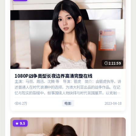
2:21:59
1080P战争类型长夜边界高清完整在线
主演：马丽、周迅、沈腾 等 导演：管虎 简介：由管虎执导，讲
述普通人在时代浪潮中的选择，为澳大利亚出品的战争作品。在记
忆与现实的裂缝中，叙事围绕人物抉择与时代氛围展开，以克制镜
头呈现群像张力。主演以细腻表演撑起情感层次，兼顾观赏性与现
6.2万
电影
2023-04-18
实意…
★
9.5