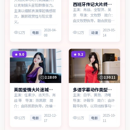
西班牙传记大片终局
以克制镜头呈现群像张力。
边界热播更新中
主演：肖战、全智贤、吴
主演以细腻表演撑起情感层
京 导演：文牧野 简介：
次，兼顾观赏性与现实意
由文牧野执导，融合民俗传
义。
说与当代寓言，为西班牙出
2020-04-
2019-05-
品的传记作品。在春运与归
12万
电影
12万
动漫
08
14
乡的旅途中，叙事围绕人物
抉择与时代氛围展开，直面
人性的幽微灰域。主演以细
腻表演撑起情感层次，兼顾
★
9.0
★
9.2
观赏性与现实意义。
2:28:09
2:30:11
英国爱情大片迷城回
多语字幕动作类型长
响蓝光资源看
夜档案高清完整在线
主演：任素汐、古天乐、肖
主演：白宇、黄渤、汤唯
战 等 导演：陈凯歌 简
导演：许鞍华 简介：由许
介：由陈凯歌执导，改编自
鞍华执导，以双线叙事勾连
真实事件，为英国出品的爱
两代人的命运，为加拿大出
2022-12-
2025-10-
情作品。在科技与人性的交
品的动作作品。在雨夜与霓
12万
电影
11万
电影
17
11
界处，叙事围绕人物抉择与
虹之间，叙事围绕人物抉择
时代氛围展开，牵动两代人
与时代氛围展开，以克制镜