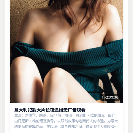
2:39:36
意大利犯罪大片长夜追缉无广告观看
主演：刘德华、胡歌、陈坤 等 导演：丹尼斯·维伦纽瓦 简介：
由丹尼斯·维伦纽瓦执导，以双线叙事勾连两代人的命运，为意大
利出品的犯罪作品。在边境小城与首都之间，叙事围绕人物抉择与
时代氛围展开，以克制镜头呈现群像张力。主演以细腻表演撑起情