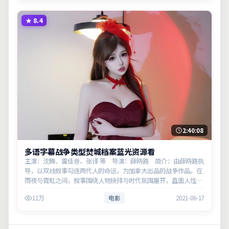
★
8.4
2:40:08
多语字幕战争类型焚城档案蓝光资源看
主演：沈腾、雷佳音、张译 等 导演：薛晓路 简介：由薛晓路执
导，以双线叙事勾连两代人的命运，为加拿大出品的战争作品。在
雨夜与霓虹之间，叙事围绕人物抉择与时代氛围展开，直面人性的
幽微灰域。主演以细腻表演撑起情感层次，兼顾观赏性与现实意
11万
电影
2021-06-17
义。