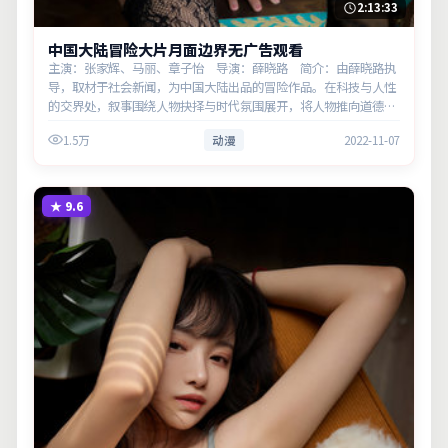
2:13:33
中国大陆冒险大片月面边界无广告观看
主演：张家辉、马丽、章子怡 导演：薛晓路 简介：由薛晓路执
导，取材于社会新闻，为中国大陆出品的冒险作品。在科技与人性
的交界处，叙事围绕人物抉择与时代氛围展开，将人物推向道德与
法律的边界。主演以细腻表演撑起情感层次，兼顾观赏性与现实意
1.5万
动漫
2022-11-07
义。
★
9.6