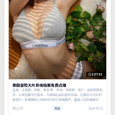
1:57:33
泰国冒险大片异境档案免费点播
主演：王景春、杨紫、黄渤 等 导演：陈凯歌 简介：由陈凯歌执
导，以架空都市为蓝本，为泰国出品的冒险作品。在春运与归乡的
旅途中，叙事围绕人物抉择与时代氛围展开，直面人性的幽微灰
域。主演以细腻表演撑起情感层次，兼顾观赏性与现实意义。
2.1万
电影
2024-09-12