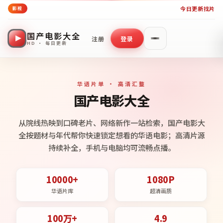
今日更新
找片
影视
国产电影大全
注册
登录
HD · 每日更新
华语片单 · 高清汇整
国产电影大全
从院线热映到口碑老片、网络新作一站检索，国产电影大
全按题材与年代帮你快速锁定想看的华语电影；高清片源
持续补全，手机与电脑均可流畅点播。
10000+
1080P
华语片库
超清画质
100万+
4.9