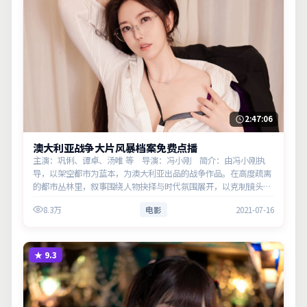
2:47:06
澳大利亚战争大片风暴档案免费点播
主演：巩俐、谭卓、汤唯 等 导演：冯小刚 简介：由冯小刚执
导，以架空都市为蓝本，为澳大利亚出品的战争作品。在高度疏离
的都市丛林里，叙事围绕人物抉择与时代氛围展开，以克制镜头呈
现群像张力。主演以细腻表演撑起情感层次，兼顾观赏性与现实意
8.3万
电影
2021-07-16
义。
★
9.3