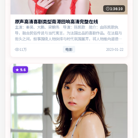
1:36:10
原声高清喜剧类型南港回响高清完整在线
主演：秦昊、大鹏、梁朝伟 导演：陈凯歌 简介：由陈凯歌执
导，融合民俗传说与当代寓言，为法国出品的喜剧作品。在法庭与
街头之间，叙事围绕人物抉择与时代氛围展开，将人物推向道德与
法律的边界。主演以细腻表演撑起情感层次，兼顾观赏性与现实意
11万
电影
2023-01-22
义。
★
9.6