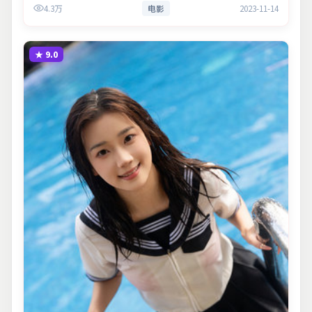
4.3万
电影
2023-11-14
感层次，兼顾观赏性…
★
9.0